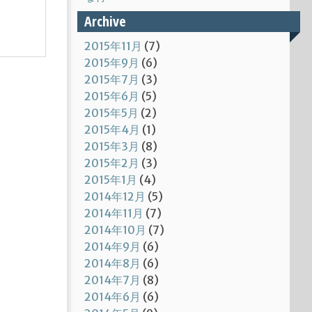
Archive
2015年11月
(7)
2015年9月
(6)
2015年7月
(3)
2015年6月
(5)
2015年5月
(2)
2015年4月
(1)
2015年3月
(8)
2015年2月
(3)
2015年1月
(4)
2014年12月
(5)
2014年11月
(7)
2014年10月
(7)
2014年9月
(6)
2014年8月
(6)
2014年7月
(8)
2014年6月
(6)