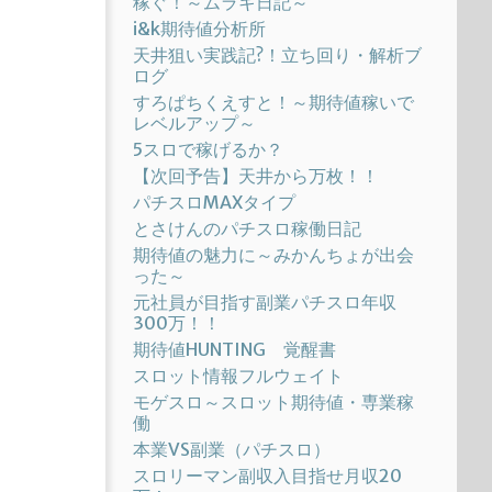
稼ぐ！～ムラキ日記～
i&k期待値分析所
天井狙い実践記?！立ち回り・解析ブ
ログ
すろぱちくえすと！～期待値稼いで
レベルアップ～
5スロで稼げるか？
【次回予告】天井から万枚！！
パチスロMAXタイプ
とさけんのパチスロ稼働日記
期待値の魅力に～みかんちょが出会
った～
元社員が目指す副業パチスロ年収
300万！！
期待値HUNTING 覚醒書
スロット情報フルウェイト
モゲスロ～スロット期待値・専業稼
働
本業VS副業（パチスロ）
スロリーマン副収入目指せ月収20