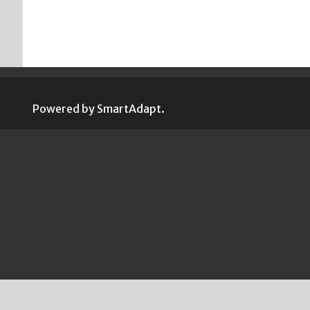
Powered by
SmartAdapt
.