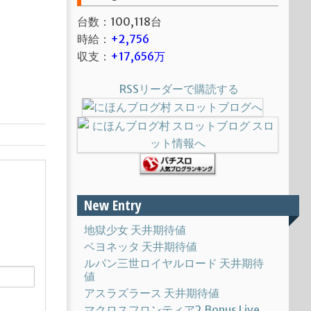
台数：100,118台
時給：
+2,756
収支：
+17,656万
RSSリーダーで購読する
New Entry
地獄少女 天井期待値
ベヨネッタ 天井期待値
ルパン三世ロイヤルロード 天井期待
値
アスラズラース 天井期待値
マクロスフロンティア2 Bonus Live