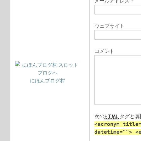
メールアドレス
*
ウェブサイト
コメント
にほんブログ村
次の
タグと属
HTML
<acronym title
datetime=""> <