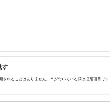
残す
開されることはありません。
*
が付いている欄は必須項目です