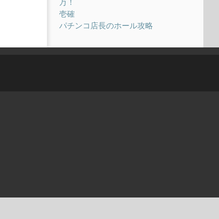
万！
壱確
パチンコ店長のホール攻略