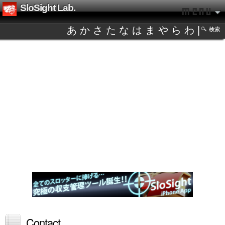
SloSight Lab.
あ
か
さ
た
な
は
ま
や
ら
わ
|
検索
Contact