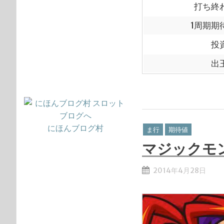
打ち終
1周期期
投
出
にほんブログ村
ま行
期待値
マジックモン
2014年4月28日