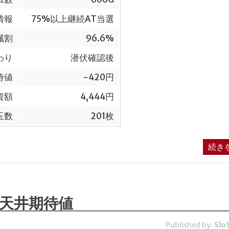
情報
75%以上継続AT当選
械割
96.6%
わり
潜伏確認後
待値
-420円
資額
4,444円
玉数
201枚
続き
2 天井期待値
Published by:
Slo