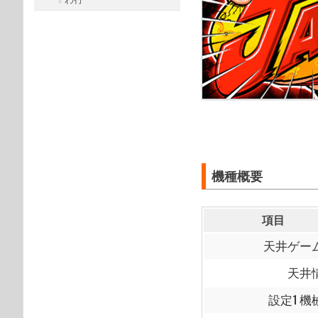
機種概要
項目
天井ゲー
天井
設定1 機