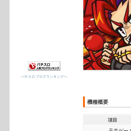
パチスロ ブログランキングへ
機種概要
項目
天井ゲー