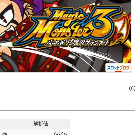
(C
解析値
ム数
666G