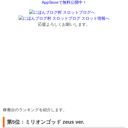
AppStoreで無料公開中！
応援よろしくお願いします。
稼働台のランキングを紹介します。
第5位：ミリオンゴッド zeus ver.