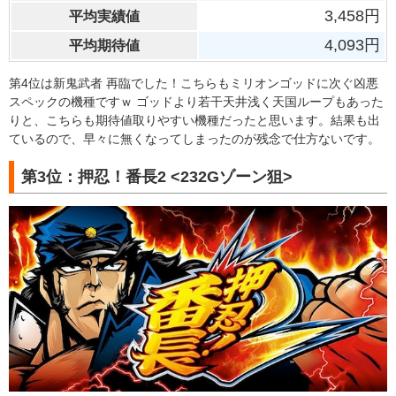
3,458円
平均実績値
4,093円
平均期待値
第4位は新鬼武者 再臨でした！こちらもミリオンゴッドに次ぐ凶悪
スペックの機種ですｗ ゴッドより若干天井浅く天国ループもあった
りと、こちらも期待値取りやすい機種だったと思います。結果も出
ているので、早々に無くなってしまったのが残念で仕方ないです。
第3位：押忍！番長2 <232Gゾーン狙>