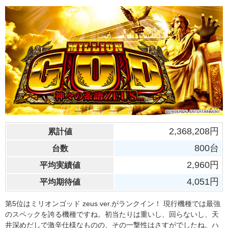
2,368,208円
累計値
800台
台数
2,960円
平均実績値
4,051円
平均期待値
第5位はミリオンゴッド zeus ver.がランクイン！ 現行機種では最強
のスペックを誇る機種ですね。初当たりは重いし、回らないし、天
井深めだしで激辛仕様なものの、その一撃性はさすがでしたね。ハ