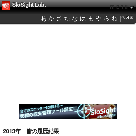
SloSight Lab.
あ
か
さ
た
な
は
ま
や
ら
わ
|
検索
2013年 皆の履歴結果