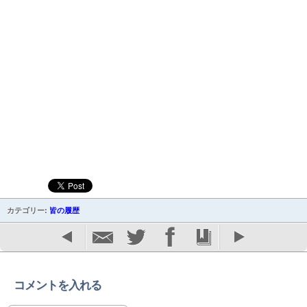
カテゴリー:
皆の履歴
コメントを入れる