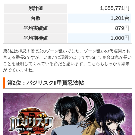
1,055,771円
累計値
1,201台
台数
879円
平均実績値
1,000円
平均期待値
第3位は押忍！番長2のゾーン狙いでした。ゾーン狙いの代名詞とも
言える番長2ですが、いまだに現役のようですね(^^; 良台は息が長い
ことを証明してくれている台だと思います。こちらもしっかり結果
がでていますね。
第2位：バジリスクII甲賀忍法帖