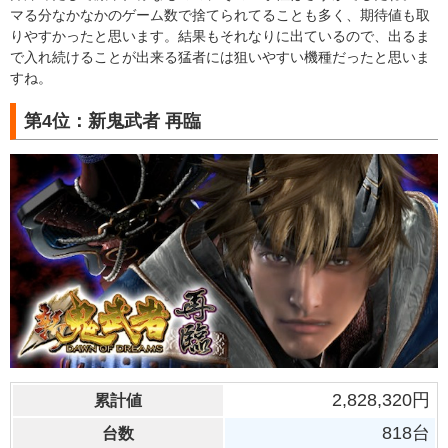
マる分なかなかのゲーム数で捨てられてることも多く、期待値も取
りやすかったと思います。結果もそれなりに出ているので、出るま
で入れ続けることが出来る猛者には狙いやすい機種だったと思いま
すね。
第4位：新鬼武者 再臨
2,828,320円
累計値
818台
台数