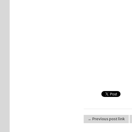
← Previous post link
Post navigation