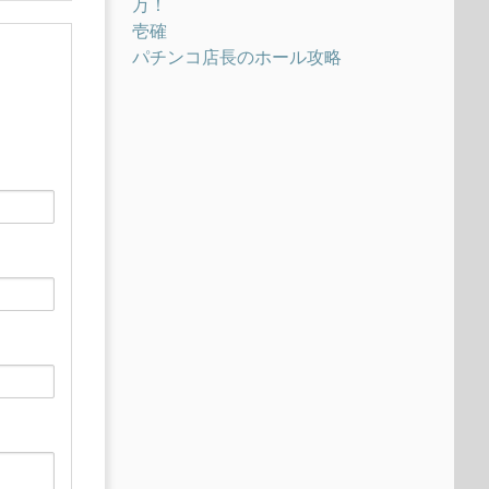
万！
壱確
パチンコ店長のホール攻略