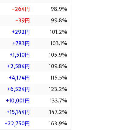
-264円
98.9%
-39円
99.8%
+292円
101.2%
+783円
103.1%
+1,510円
105.9%
+2,584円
109.8%
+4,174円
115.5%
+6,524円
123.2%
+10,001円
133.7%
+15,144円
147.2%
+22,750円
163.9%