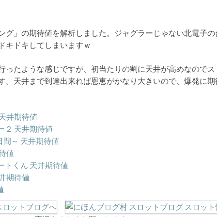
ング」の期待値を解析しました。ジャグラーじゃない北電子の
ドキドキしてしまいますｗ
行ったような感じですが、初当たりの割に天井が高めなのでス
す。天井まで到達出来れば恩恵がかなり大きいので、爆発に期
 天井期待値
ー２ 天井期待値
日間～ 天井期待値
待値
ートくん 天井期待値
天井期待値
値