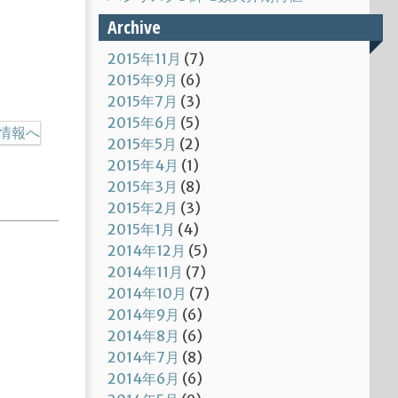
Archive
2015年11月
(7)
2015年9月
(6)
2015年7月
(3)
2015年6月
(5)
2015年5月
(2)
2015年4月
(1)
2015年3月
(8)
2015年2月
(3)
2015年1月
(4)
2014年12月
(5)
2014年11月
(7)
2014年10月
(7)
2014年9月
(6)
2014年8月
(6)
2014年7月
(8)
2014年6月
(6)