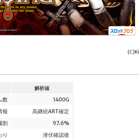
(C)K
解析値
ム数
1400G
情報
高継続ART確定
械割
97.6%
わり
潜伏確認後