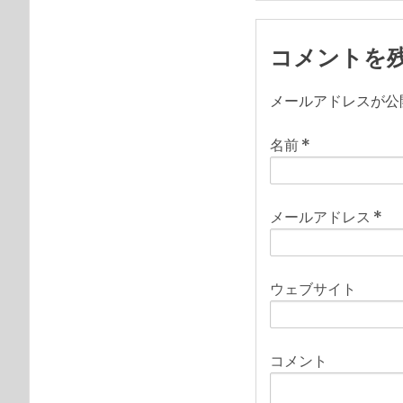
コメントを
メールアドレスが公
名前
*
メールアドレス
*
ウェブサイト
コメント