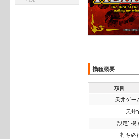
機種概要
項目
天井ゲー
天井
設定1 機
打ち終