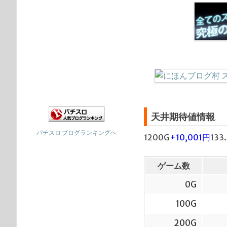
天井期待値情報
パチスロ ブログランキングへ
1200G
+10,001円
133
ゲーム数
0G
100G
200G