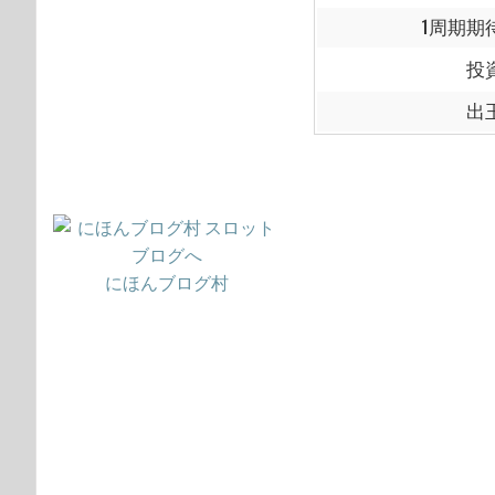
1周期期
投
出
にほんブログ村