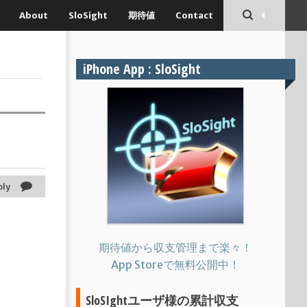
About
SloSight
期待値
Contact
iPhone App : SloSight
ply
期待値から収支管理まで楽々！
App Storeで無料公開中！
SloSIghtユーザ様の累計収支