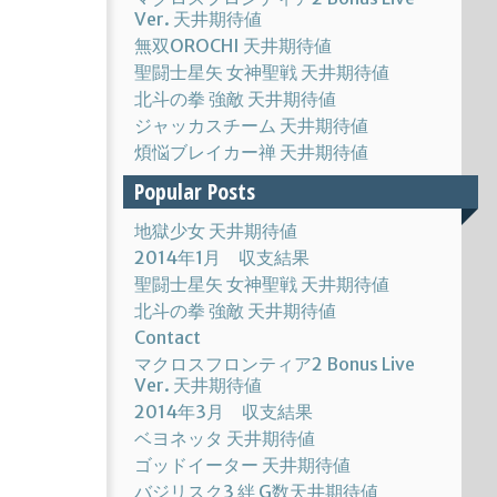
Ver. 天井期待値
無双OROCHI 天井期待値
聖闘士星矢 女神聖戦 天井期待値
北斗の拳 強敵 天井期待値
ジャッカスチーム 天井期待値
煩悩ブレイカー禅 天井期待値
Popular Posts
地獄少女 天井期待値
2014年1月 収支結果
聖闘士星矢 女神聖戦 天井期待値
北斗の拳 強敵 天井期待値
Contact
マクロスフロンティア2 Bonus Live
Ver. 天井期待値
2014年3月 収支結果
ベヨネッタ 天井期待値
ゴッドイーター 天井期待値
バジリスク3 絆 G数天井期待値