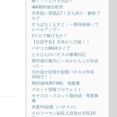
稼ぐ！～ムラキ日記～
i&k期待値分析所
天井狙い実践記?！立ち回り・解析ブ
ログ
すろぱちくえすと！～期待値稼いで
レベルアップ～
5スロで稼げるか？
【次回予告】天井から万枚！！
パチスロMAXタイプ
とさけんのパチスロ稼働日記
期待値の魅力に～みかんちょが出会
った～
元社員が目指す副業パチスロ年収
300万！！
期待値HUNTING 覚醒書
スロット情報フルウェイト
モゲスロ～スロット期待値・専業稼
働
本業VS副業（パチスロ）
スロリーマン副収入目指せ月収20