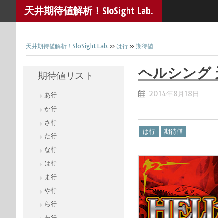
天井期待値解析！SloSight Lab.
天井期待値解析！SloSight Lab.
»
は行
»
期待値
ヘルシング
Skip to content
期待値リスト
2014年8月18日
あ行
か行
さ行
は行
期待値
た行
な行
は行
ま行
や行
ら行
わ行