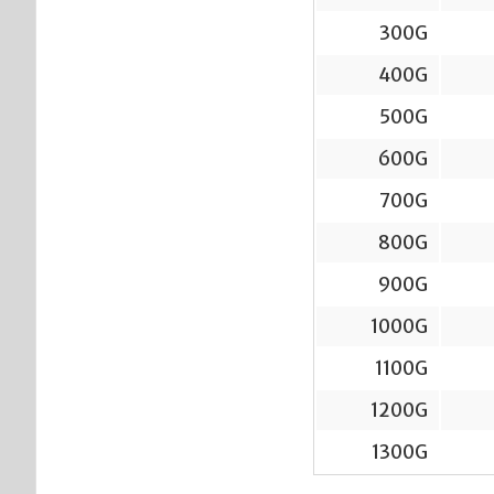
300G
400G
500G
600G
700G
800G
900G
1000G
1100G
1200G
1300G