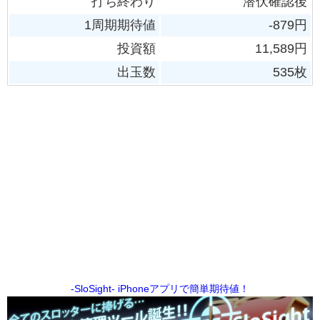
打ち終わり
潜伏確認後
1周期期待値
-879円
投資額
11,589円
出玉数
535枚
-SloSight- iPhoneアプリで簡単期待値！