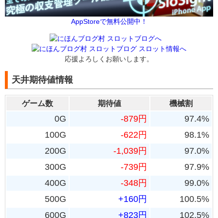
AppStoreで無料公開中！
応援よろしくお願いします。
天井期待値情報
ゲーム数
期待値
機械割
0G
-879円
97.4%
100G
-622円
98.1%
200G
-1,039円
97.0%
300G
-739円
97.9%
400G
-348円
99.0%
500G
+160円
100.5%
600G
+823円
102.5%