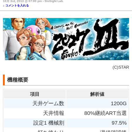
10月 3rd, 2013 @ 07:00 pm › SloSight Lab.
↓ コメントを入れる
(C)STAR
機種概要
項目
解析値
天井ゲーム数
1200G
天井情報
80%継続ART当選
設定1 機械割
97.5%