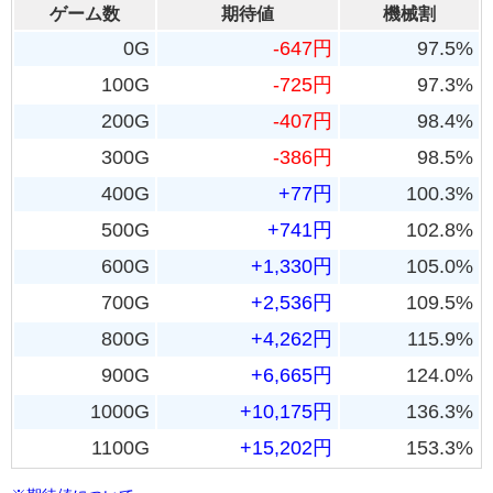
ゲーム数
期待値
機械割
0G
-647円
97.5%
100G
-725円
97.3%
200G
-407円
98.4%
300G
-386円
98.5%
400G
+77円
100.3%
500G
+741円
102.8%
600G
+1,330円
105.0%
700G
+2,536円
109.5%
800G
+4,262円
115.9%
900G
+6,665円
124.0%
1000G
+10,175円
136.3%
1100G
+15,202円
153.3%