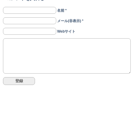
名前 *
メール(非表示) *
Webサイト