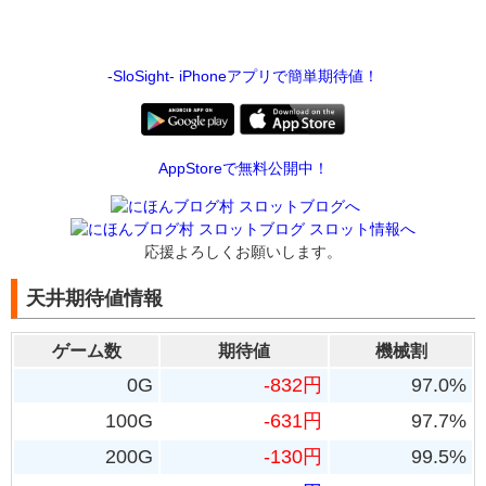
-SloSight- iPhoneアプリで簡単期待値！
AppStoreで無料公開中！
応援よろしくお願いします。
天井期待値情報
ゲーム数
期待値
機械割
0G
-832円
97.0%
100G
-631円
97.7%
200G
-130円
99.5%