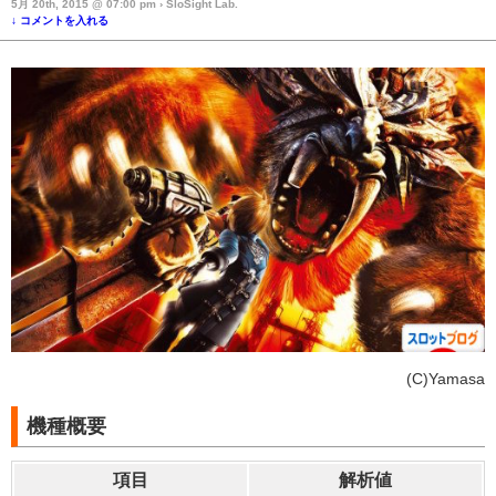
5月 20th, 2015 @ 07:00 pm › SloSight Lab.
↓ コメントを入れる
(C)Yamasa
機種概要
項目
解析値