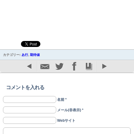
カテゴリー:
あ行
,
期待値
コメントを入れる
名前 *
メール(非表示) *
Webサイト