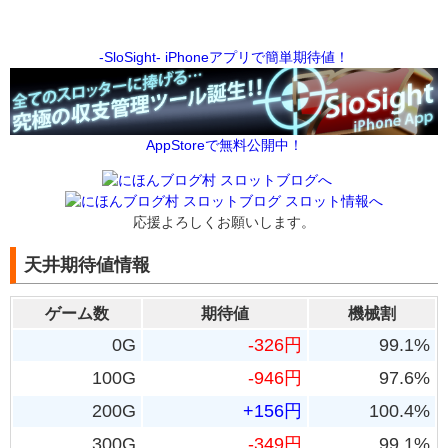
-SloSight- iPhoneアプリで簡単期待値！
AppStoreで無料公開中！
応援よろしくお願いします。
天井期待値情報
ゲーム数
期待値
機械割
0G
-326円
99.1%
100G
-946円
97.6%
200G
+156円
100.4%
300G
-349円
99.1%