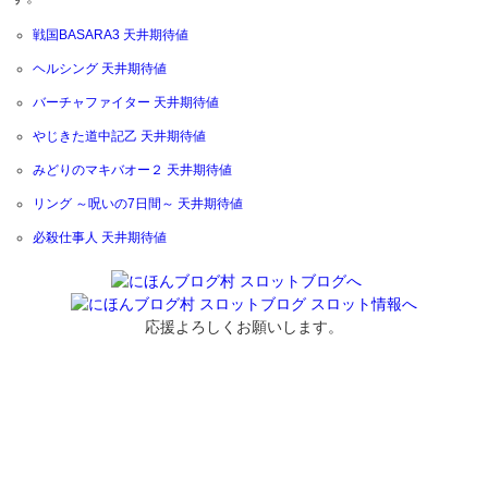
戦国BASARA3 天井期待値
ヘルシング 天井期待値
バーチャファイター 天井期待値
やじきた道中記乙 天井期待値
みどりのマキバオー２ 天井期待値
リング ～呪いの7日間～ 天井期待値
必殺仕事人 天井期待値
応援よろしくお願いします。