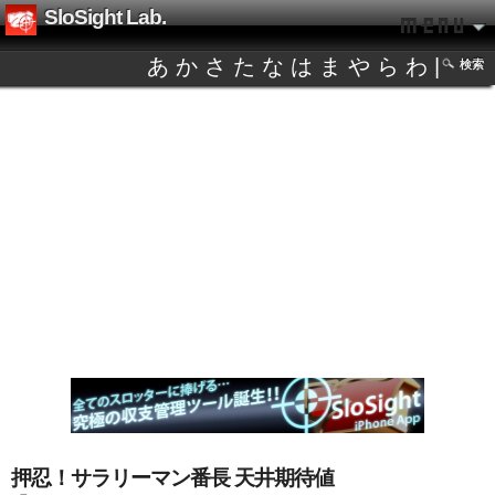
SloSight Lab.
あ
か
さ
た
な
は
ま
や
ら
わ
|
検索
押忍！サラリーマン番長 天井期待値