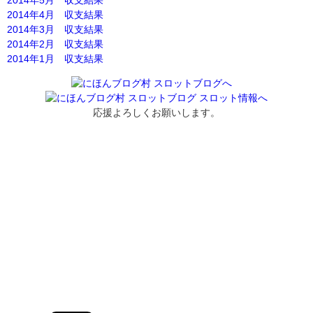
2014年5月 収支結果
2014年4月 収支結果
2014年3月 収支結果
2014年2月 収支結果
2014年1月 収支結果
応援よろしくお願いします。