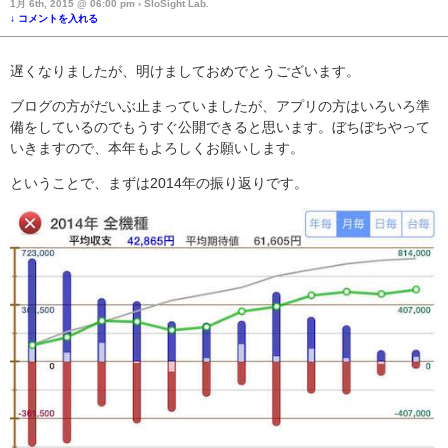
1月 6th, 2015 @ 06:00 pm › SloSight Lab.
↓ コメントを入れる
遅くなりましたが、明けましておめでとうございます。
ブログの方がだいぶ止まっていましたが、アプリの方はいろいろ準
備をしているのでもうすぐ公開できると思います。ぼちぼちやって
いきますので、本年もよろしくお願いします。
ということで、まずは2014年の振り返りです。