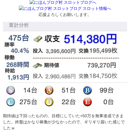
応援よろしくお願いします。
期待値は下回ったものの、目標にしていた+50万を無事達成できま
した。終盤はかなり稼働が少なかったので、ギリギリ届いた感じで
したｗ