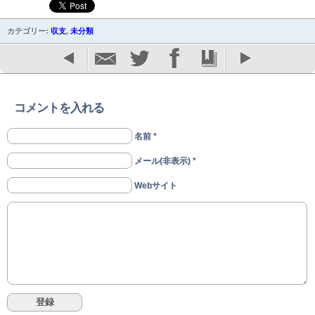
カテゴリー:
収支
,
未分類
コメントを入れる
名前 *
メール(非表示) *
Webサイト