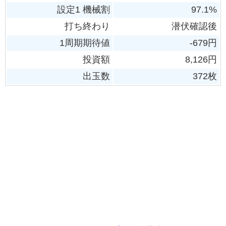
設定1 機械割
97.1%
打ち終わり
潜伏確認後
1周期期待値
-679円
投資額
8,126円
出玉数
372枚