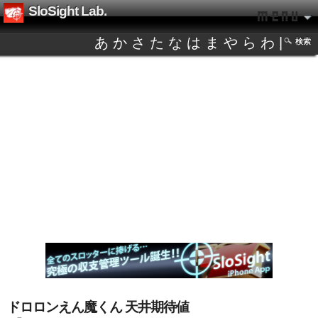
SloSight Lab.
あ
か
さ
た
な
は
ま
や
ら
わ
|
検索
ドロロンえん魔くん 天井期待値