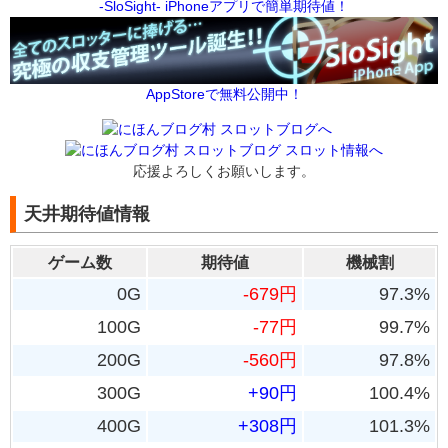
-SloSight- iPhoneアプリで簡単期待値！
AppStoreで無料公開中！
応援よろしくお願いします。
天井期待値情報
ゲーム数
期待値
機械割
0G
-679円
97.3%
100G
-77円
99.7%
200G
-560円
97.8%
300G
+90円
100.4%
400G
+308円
101.3%