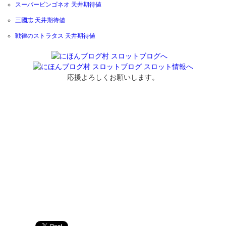
スーパービンゴネオ 天井期待値
三國志 天井期待値
戦律のストラタス 天井期待値
応援よろしくお願いします。